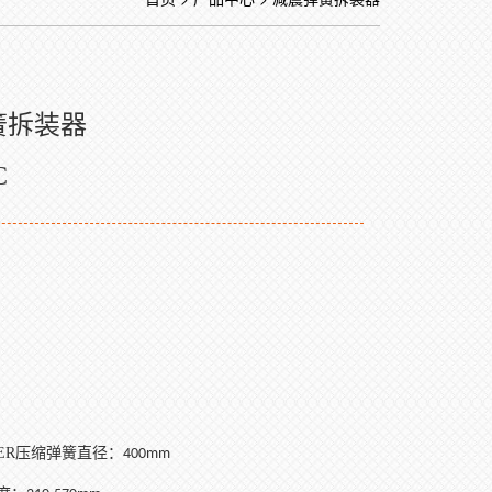
簧拆装器
C
ER
压缩弹簧直径：
400mm